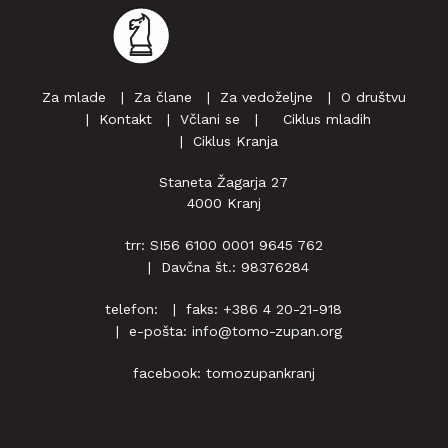
Za mlade
Za člane
Za vedoželjne
O društvu
Kontakt
Včlani se
‎ ‎‎ ‎ Ciklus mladih
Ciklus Kranja
Staneta Žagarja 27
4000 Kranj
trr: SI56 6100 0001 9645 762
Davčna št.: 98376284
telefon:
faks: +386 4 20-21-918
e-pošta:
info@tomo-zupan.org
facebook:
tomozupankranj