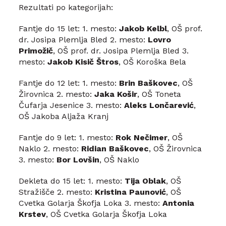
Rezultati po kategorijah:
Fantje do 15 let: 1. mesto:
Jakob Kelbl
, OŠ prof.
dr. Josipa Plemlja Bled 2. mesto:
Lovro
Primožič
, OŠ prof. dr. Josipa Plemlja Bled 3.
mesto:
Jakob Kisič Štros
, OŠ Koroška Bela
Fantje do 12 let: 1. mesto:
Brin Baškovec
, OŠ
Žirovnica 2. mesto:
Jaka Košir
, OŠ Toneta
Čufarja Jesenice 3. mesto:
Aleks Lončarević
,
OŠ Jakoba Aljaža Kranj
Fantje do 9 let: 1. mesto:
Rok Nečimer
, OŠ
Naklo 2. mesto:
Ridian Baškovec
, OŠ Žirovnica
3. mesto:
Bor Lovšin
, OŠ Naklo
Dekleta do 15 let: 1. mesto:
Tija Oblak
, OŠ
Stražišče 2. mesto:
Kristina Paunović
, OŠ
Cvetka Golarja Škofja Loka 3. mesto:
Antonia
Krstev
, OŠ Cvetka Golarja Škofja Loka