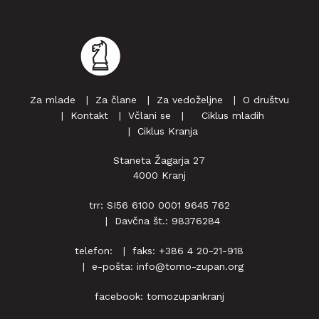
Za mlade
Za člane
Za vedoželjne
O društvu
Kontakt
Včlani se
‎ ‎‎ ‎ Ciklus mladih
Ciklus Kranja
Staneta Žagarja 27
4000 Kranj
trr: SI56 6100 0001 9645 762
Davčna št.: 98376284
telefon:
faks: +386 4 20-21-918
e-pošta:
info@tomo-zupan.org
facebook:
tomozupankranj