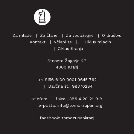
Za mlade
Za člane
Za vedoželjne
O društvu
Kontakt
Včlani se
‎ ‎‎ ‎ Ciklus mladih
Ciklus Kranja
Staneta Žagarja 27
4000 Kranj
trr: SI56 6100 0001 9645 762
Davčna št.: 98376284
telefon:
faks: +386 4 20-21-918
e-pošta:
info@tomo-zupan.org
facebook:
tomozupankranj