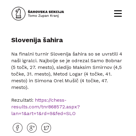
Slovenija šahira
Na finalni turnir Slovenija šahira so se uvrstili 4
naši igralci. Najbolje se je odrezal Samo Bobnar
(5 točk, 27. mesto), sledijo Maksim Smirnov (4,5
točke, 31. mesto), Metod Logar (4 točke, 41.
mesto) in Simona Orel Mušič (4 točke, 47.
mesto).
Rezultati:
https://chess-
results.com/tnr868572.aspx?
lan=1&art=1&rd=9&fed=SLO