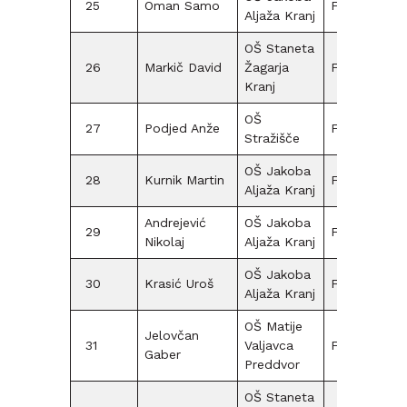
25
Oman Samo
F12
10
Aljaža Kranj
OŠ Staneta
26
Markič David
Žagarja
F12
Kranj
OŠ
27
Podjed Anže
F12
20
Stražišče
OŠ Jakoba
28
Kurnik Martin
F12
25
Aljaža Kranj
Andrejević
OŠ Jakoba
29
F12
20
Nikolaj
Aljaža Kranj
OŠ Jakoba
30
Krasić Uroš
F09
Aljaža Kranj
OŠ Matije
Jelovčan
31
Valjavca
F12
Gaber
Preddvor
OŠ Staneta