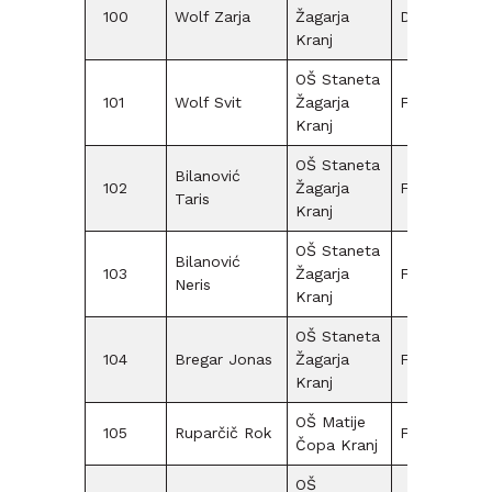
100
Wolf Zarja
Žagarja
D09
Kranj
OŠ Staneta
101
Wolf Svit
Žagarja
F09
Kranj
OŠ Staneta
Bilanović
102
Žagarja
F12
Taris
Kranj
OŠ Staneta
Bilanović
103
Žagarja
F12
Neris
Kranj
OŠ Staneta
104
Bregar Jonas
Žagarja
F15
Kranj
OŠ Matije
105
Ruparčič Rok
F12
Čopa Kranj
OŠ