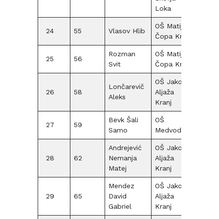
Loka
OŠ Matije
24
55
Vlasov Hlib
F12
Čopa Kranj
Rozman
OŠ Matije
25
56
F12
Svit
Čopa Kranj
OŠ Jakoba
Lončarevič
26
58
Aljaža
F12
Aleks
Kranj
Bevk Šali
OŠ
27
59
F12
Samo
Medvode
Andrejević
OŠ Jakoba
28
62
Nemanja
Aljaža
F12
Matej
Kranj
Mendez
OŠ Jakoba
29
65
David
Aljaža
F12
Gabriel
Kranj