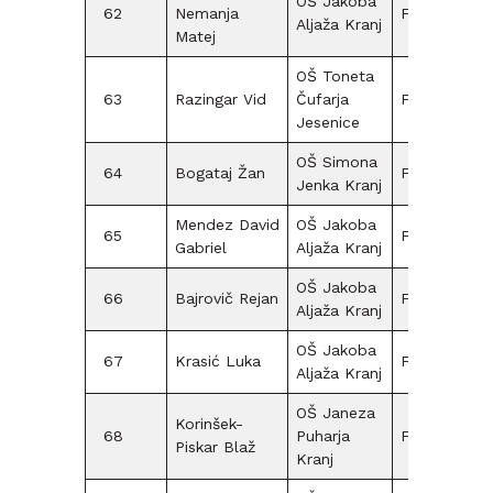
OŠ Jakoba
62
Nemanja
F12
Aljaža Kranj
Matej
OŠ Toneta
63
Razingar Vid
Čufarja
F09
Jesenice
OŠ Simona
64
Bogataj Žan
F09
5
Jenka Kranj
Mendez David
OŠ Jakoba
65
F12
10
Gabriel
Aljaža Kranj
OŠ Jakoba
66
Bajrovič Rejan
F12
Aljaža Kranj
OŠ Jakoba
67
Krasić Luka
F15
Aljaža Kranj
OŠ Janeza
Korinšek-
68
Puharja
F12
5
Piskar Blaž
Kranj