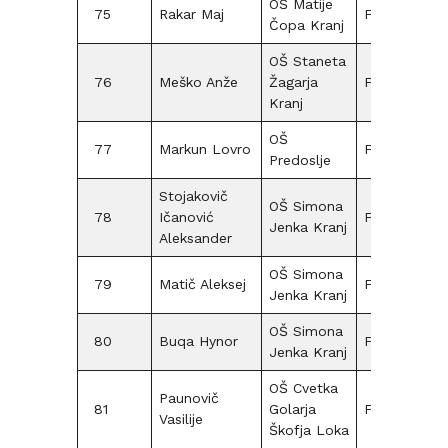
OŠ Matije
75
Rakar Maj
F12
Čopa Kranj
OŠ Staneta
76
Meško Anže
Žagarja
F09
Kranj
OŠ
77
Markun Lovro
F15
Predoslje
Stojakovič
OŠ Simona
78
Ičanović
F09
5
Jenka Kranj
Aleksander
OŠ Simona
79
Matič Aleksej
F15
Jenka Kranj
OŠ Simona
80
Buqa Hynor
F15
Jenka Kranj
OŠ Cvetka
Paunovič
81
Golarja
F12
Vasilije
Škofja Loka