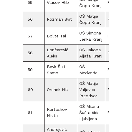
55
Vlasov Hlib
F12
Čopa Kranj
OŠ Matije
56
Rozman Svit
F12
15
Čopa Kranj
OŠ Simona
57
Boljte Tai
F15
Jenka Kranj
Lončarevič
OŠ Jakoba
58
F12
Aleks
Aljaža Kranj
Bevk Šali
OŠ
59
F12
10
Samo
Medvode
OŠ Matije
60
Orehek Nik
Valjavca
F09
5
Preddvor
OŠ Milana
Kartashov
61
Šuštaršiča
F09
Nikita
Ljubljana
Andrejević