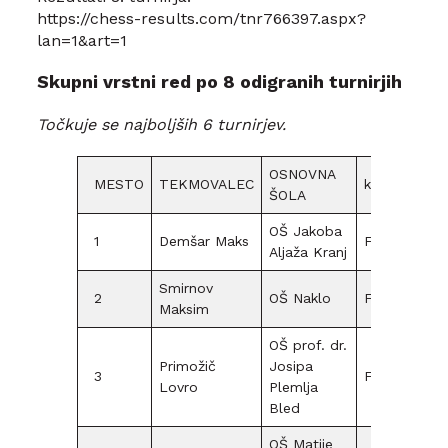
https://chess-results.com/tnr766397.aspx?
lan=1&art=1
Skupni vrstni red po 8 odigranih turnirjih
Točkuje se najboljših 6 turnirjev.
OSNOVNA
1.
MESTO
TEKMOVALEC
kat.
ŠOLA
turnir
OŠ Jakoba
1
Demšar Maks
F15
100
Aljaža Kranj
Smirnov
2
OŠ Naklo
F15
80
Maksim
OŠ prof. dr.
Primožič
Josipa
3
F15
Lovro
Plemlja
Bled
OŠ Matije