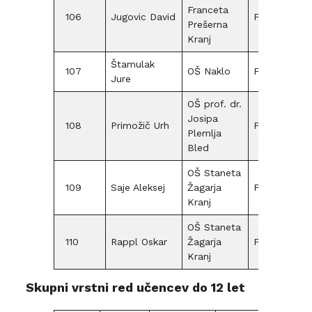
Franceta
106
Jugovic David
F15
Prešerna
Kranj
Štamulak
107
OŠ Naklo
F15
Jure
OŠ prof. dr.
Josipa
108
Primožič Urh
F12
Plemlja
Bled
OŠ Staneta
109
Saje Aleksej
Žagarja
F15
Kranj
OŠ Staneta
110
Rappl Oskar
Žagarja
F15
Kranj
Skupni vrstni red učencev do 12 let