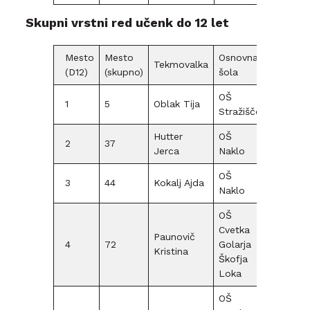
Skupni vrstni red učenk do 12 let
Mesto
Mesto
Osnovna
Tekmovalka
(D12)
(skupno)
šola
OŠ
1
5
Oblak Tija
D12
65
Stražišče
Hutter
OŠ
2
37
D12
15
Jerca
Naklo
OŠ
3
44
Kokalj Ajda
D12
10
Naklo
OŠ
Cvetka
Paunovič
4
72
Golarja
D12
Kristina
Škofja
Loka
OŠ