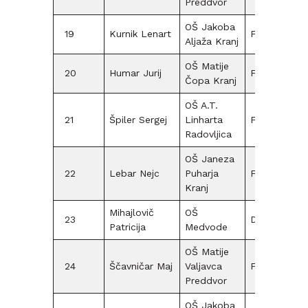
Preddvor
OŠ Jakoba
19
Kurnik Lenart
F12
25
Aljaža Kranj
OŠ Matije
20
Humar Jurij
F15
Čopa Kranj
OŠ A.T.
21
Špiler Sergej
Linharta
F15
Radovljica
OŠ Janeza
22
Lebar Nejc
Puharja
F15
Kranj
Mihajlovič
OŠ
23
D15
Patricija
Medvode
OŠ Matije
24
Ščavničar Maj
Valjavca
F12
25
Preddvor
OŠ Jakoba