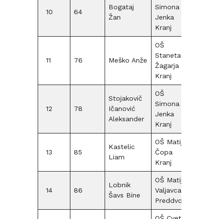
Bogataj
Simona
10
64
F09
Žan
Jenka
Kranj
OŠ
Staneta
11
76
Meško Anže
F09
Žagarja
Kranj
OŠ
Stojakovič
Simona
12
78
Ičanović
F09
Jenka
Aleksander
Kranj
OŠ Matije
Kastelic
13
85
Čopa
F09
Liam
Kranj
OŠ Matije
Lobnik
14
86
Valjavca
F09
Šavs Bine
Preddvor
OŠ Cvetka