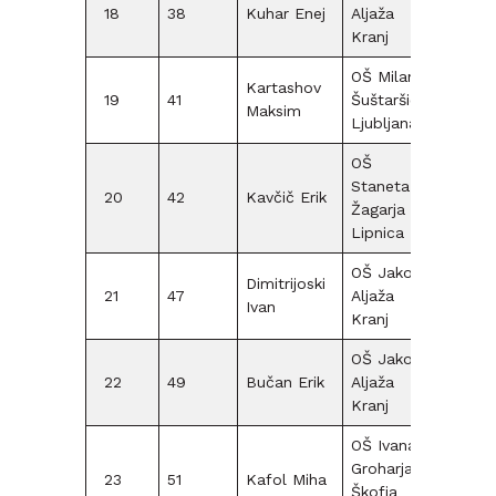
18
38
Kuhar Enej
Aljaža
F12
Kranj
OŠ Milana
Kartashov
19
41
Šuštaršiča
F12
Maksim
Ljubljana
OŠ
Staneta
20
42
Kavčič Erik
F12
Žagarja
Lipnica
OŠ Jakoba
Dimitrijoski
21
47
Aljaža
F12
Ivan
Kranj
OŠ Jakoba
22
49
Bučan Erik
Aljaža
F12
Kranj
OŠ Ivana
Groharja
23
51
Kafol Miha
F12
Škofja