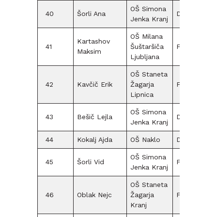
OŠ Simona
40
Šorli Ana
D15
Jenka Kranj
OŠ Milana
Kartashov
41
Šuštaršiča
F12
Maksim
Ljubljana
OŠ Staneta
42
Kavčič Erik
Žagarja
F12
5
Lipnica
OŠ Simona
43
Bešič Lejla
D09
10
Jenka Kranj
44
Kokalj Ajda
OŠ Naklo
D12
10
OŠ Simona
45
Šorli Vid
F15
Jenka Kranj
OŠ Staneta
46
Oblak Nejc
Žagarja
F15
Kranj