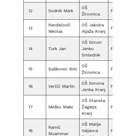
OŠ
12
Sodnik Mark
F12
Žirovnica
Ranđelovič
OŠ Jakoba
13
F12
20
Nikolas
Aljaža Kranj
OŠ Simon
14
Turk Jan
Jenko
F09
45
Smlednik
OŠ
15
Baškovec Brin
F12
Žirovnica
OŠ Simona
16
Verčič Martin
F15
Jenka Kranj
OŠ Staneta
17
Meško Maks
Žagarja
F15
Kranj
OŠ Matije
Ramić
18
Valjavca
F15
35
Muammer