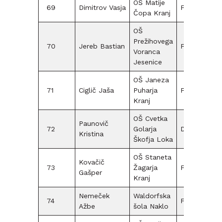
OŠ Matije
69
Dimitrov Vasja
F12
Čopa Kranj
OŠ
Prežihovega
70
Jereb Bastian
F15
Voranca
Jesenice
OŠ Janeza
71
Ciglič Jaša
Puharja
F15
Kranj
OŠ Cvetka
Paunovič
72
Golarja
D12
Kristina
Škofja Loka
OŠ Staneta
Kovačič
73
Žagarja
F12
Gašper
Kranj
Nemeček
Waldorfska
74
F12
Ažbe
šola Naklo