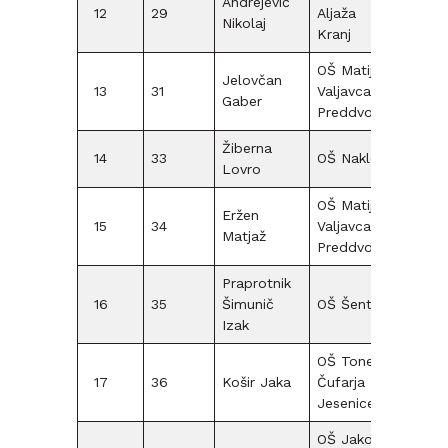
Andrejević
12
29
Aljaža
F12
Nikolaj
Kranj
OŠ Matije
Jelovčan
13
31
Valjavca
F12
Gaber
Preddvor
Žiberna
14
33
OŠ Naklo
F12
Lovro
OŠ Matije
Eržen
15
34
Valjavca
F12
Matjaž
Preddvor
Praprotnik
16
35
Šimunič
OŠ Šentvid
F12
Izak
OŠ Toneta
17
36
Košir Jaka
Čufarja
F12
Jesenice
OŠ Jakoba