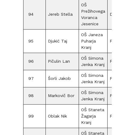
OŠ
Prežihovega
94
Jereb Stella
D09
Voranca
Jesenice
OŠ Janeza
95
Djukić Taj
Puharja
F15
Kranj
OŠ Simona
96
Pičulin Lan
F15
Jenka Kranj
OŠ Simona
97
Šorli Jakob
F15
Jenka Kranj
OŠ Simona
98
Markovič Bor
F15
Jenka Kranj
OŠ Staneta
99
Oblak Nik
Žagarja
F09
Kranj
OŠ Staneta