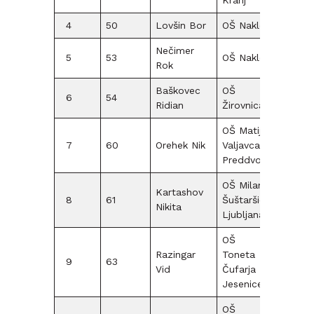
Kranj
4
50
Lovšin Bor
OŠ Naklo
F09
Nečimer
5
53
OŠ Naklo
F09
Rok
Baškovec
OŠ
6
54
F09
Ridian
Žirovnica
OŠ Matije
7
60
Orehek Nik
Valjavca
F09
Preddvor
OŠ Milana
Kartashov
8
61
Šuštaršiča
F09
Nikita
Ljubljana
OŠ
Razingar
Toneta
9
63
F09
Vid
Čufarja
Jesenice
OŠ