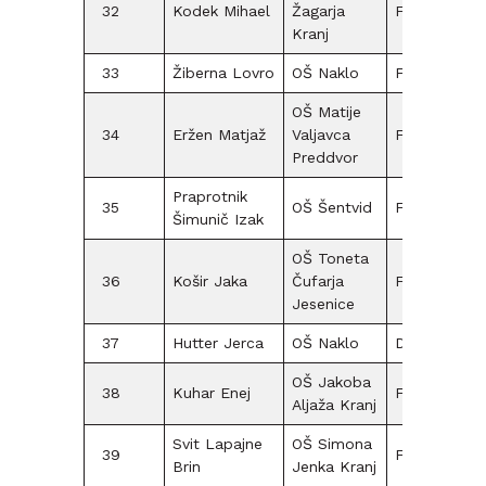
32
Kodek Mihael
Žagarja
F15
Kranj
33
Žiberna Lovro
OŠ Naklo
F12
OŠ Matije
34
Eržen Matjaž
Valjavca
F12
Preddvor
Praprotnik
35
OŠ Šentvid
F12
Šimunič Izak
OŠ Toneta
36
Košir Jaka
Čufarja
F12
Jesenice
37
Hutter Jerca
OŠ Naklo
D12
15
OŠ Jakoba
38
Kuhar Enej
F12
15
Aljaža Kranj
Svit Lapajne
OŠ Simona
39
F15
Brin
Jenka Kranj