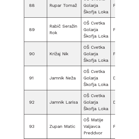
88
Rupar Tomaž
Golarja
F09
Škofja Loka
OŠ Cvetka
Rabič Seražin
89
Golarja
F12
Rok
Škofja Loka
OŠ Cvetka
90
Križaj Nik
Golarja
F09
Škofja Loka
OŠ Cvetka
91
Jamnik Neža
Golarja
D12
Škofja Loka
OŠ Cvetka
92
Jamnik Larisa
Golarja
D12
Škofja Loka
OŠ Matije
93
Zupan Matic
Valjavca
F09
Preddvor