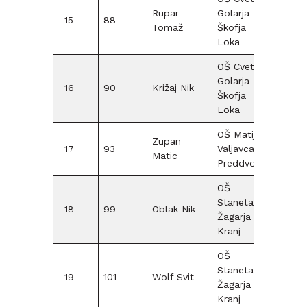
Rupar
Golarja
15
88
F09
Tomaž
Škofja
Loka
OŠ Cvetka
Golarja
16
90
Križaj Nik
F09
Škofja
Loka
OŠ Matije
Zupan
17
93
Valjavca
F09
Matic
Preddvor
OŠ
Staneta
18
99
Oblak Nik
F09
Žagarja
Kranj
OŠ
Staneta
19
101
Wolf Svit
F09
Žagarja
Kranj