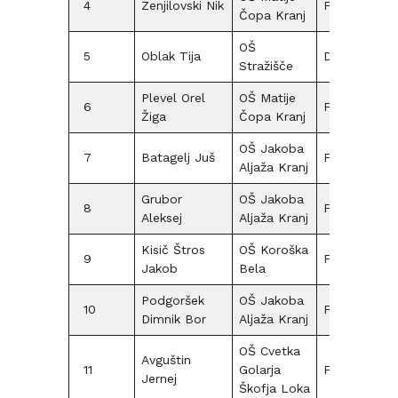
4
Zenjilovski Nik
F15
Čopa Kranj
OŠ
5
Oblak Tija
D12
65
Stražišče
Plevel Orel
OŠ Matije
6
F15
30
Žiga
Čopa Kranj
OŠ Jakoba
7
Batagelj Juš
F12
40
Aljaža Kranj
Grubor
OŠ Jakoba
8
F15
60
Aleksej
Aljaža Kranj
Kisič Štros
OŠ Koroška
9
F15
Jakob
Bela
Podgoršek
OŠ Jakoba
10
F12
50
Dimnik Bor
Aljaža Kranj
OŠ Cvetka
Avguštin
11
Golarja
F15
55
Jernej
Škofja Loka