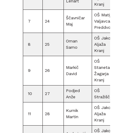
Lenart
Kranj
OŠ Matije
Ščavničar
7
24
Valjavca
F12
Maj
Preddvor
OŠ Jakoba
Oman
8
25
Aljaža
F12
Samo
Kranj
OŠ
Markič
Staneta
9
26
F12
David
Žagarja
Kranj
Podjed
OŠ
10
27
F12
Anže
Stražišče
OŠ Jakoba
Kurnik
11
28
Aljaža
F12
Martin
Kranj
OŠ Jakoba