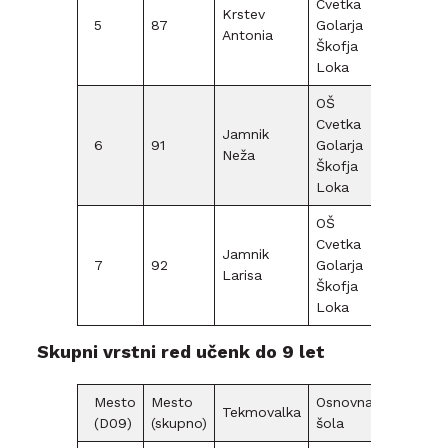
Cvetka
Krstev
5
87
Golarja
D12
Antonia
Škofja
Loka
OŠ
Cvetka
Jamnik
6
91
Golarja
D12
Neža
Škofja
Loka
OŠ
Cvetka
Jamnik
7
92
Golarja
D12
Larisa
Škofja
Loka
Skupni vrstni red učenk do 9 let
Mesto
Mesto
Osnovna
Tekmovalka
(D09)
(skupno)
šola