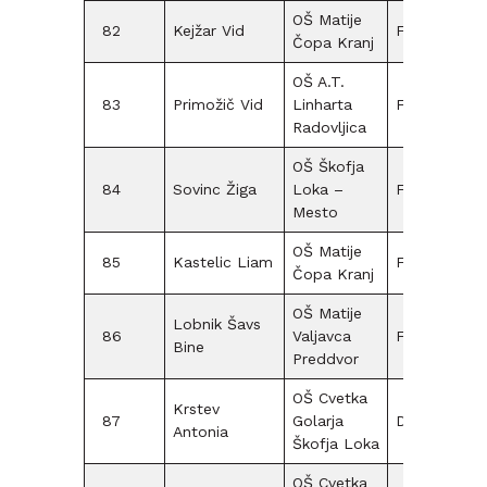
OŠ Matije
82
Kejžar Vid
F15
Čopa Kranj
OŠ A.T.
83
Primožič Vid
Linharta
F15
Radovljica
OŠ Škofja
84
Sovinc Žiga
Loka –
F15
Mesto
OŠ Matije
85
Kastelic Liam
F09
5
Čopa Kranj
OŠ Matije
Lobnik Šavs
86
Valjavca
F09
5
Bine
Preddvor
OŠ Cvetka
Krstev
87
Golarja
D12
Antonia
Škofja Loka
OŠ Cvetka