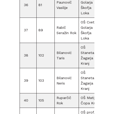
Paunovič
Golarja
36
81
F12
Vasilije
Škofja
Loka
OŠ Cvetka
Rabič
Golarja
37
89
F12
Seražin Rok
Škofja
Loka
OŠ
Bilanović
Staneta
38
102
F12
Taris
Žagarja
Kranj
OŠ
Bilanović
Staneta
39
103
F12
Neris
Žagarja
Kranj
Ruparčič
OŠ Matije
40
105
F12
Rok
Čopa Kranj
OŠ prof.