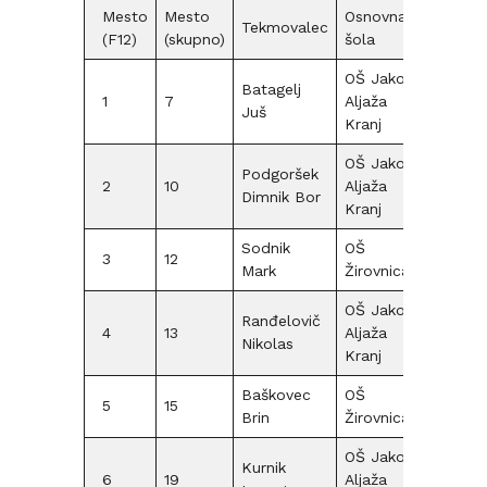
Mesto
Mesto
Osnovna
Tekmovalec
(F12)
(skupno)
šola
OŠ Jakoba
Batagelj
1
7
Aljaža
F12
Juš
Kranj
OŠ Jakoba
Podgoršek
2
10
Aljaža
F12
Dimnik Bor
Kranj
Sodnik
OŠ
3
12
F12
Mark
Žirovnica
OŠ Jakoba
Ranđelovič
4
13
Aljaža
F12
Nikolas
Kranj
Baškovec
OŠ
5
15
F12
Brin
Žirovnica
OŠ Jakoba
Kurnik
6
19
Aljaža
F12