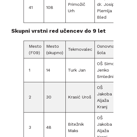
Primožič
dr. Josipa
41
108
F12
Urh
Plemlja
Bled
Skupni vrstni red učencev do 9 let
Mesto
Mesto
Osnovna
Tekmovalec
(F09)
(skupno)
šola
OŠ Simon
1
14
Turk Jan
Jenko
F09
Smlednik
OŠ
Jakoba
2
30
Krasić Uroš
F09
Aljaža
Kranj
OŠ
Bitežnik
Jakoba
3
48
F09
Maks
Aljaža