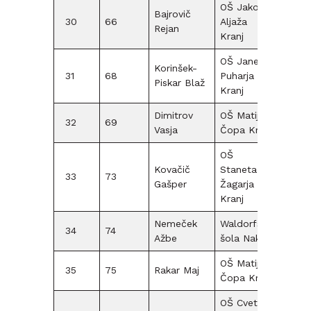
OŠ Jakoba
Bajrovič
30
66
Aljaža
F12
Rejan
Kranj
OŠ Janeza
Korinšek-
31
68
Puharja
F12
Piskar Blaž
Kranj
Dimitrov
OŠ Matije
32
69
F12
Vasja
Čopa Kranj
OŠ
Kovačič
Staneta
33
73
F12
Gašper
Žagarja
Kranj
Nemeček
Waldorfska
34
74
F12
Ažbe
šola Naklo
OŠ Matije
35
75
Rakar Maj
F12
Čopa Kranj
OŠ Cvetka