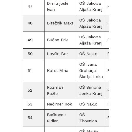
Dimitrijoski
OŠ Jakoba
47
F12
5
Ivan
Aljaža Kranj
OŠ Jakoba
48
Bitežnik Maks
F09
5
Aljaža Kranj
OŠ Jakoba
49
Bučan Erik
F12
5
Aljaža Kranj
50
Lovšin Bor
OŠ Naklo
F09
OŠ Ivana
51
Kafol Miha
Groharja
F12
30
Škofja Loka
Rozman
OŠ Simona
52
F15
Rožle
Jenka Kranj
53
Nečimer Rok
OŠ Naklo
F09
5
Baškovec
OŠ
54
F09
Ridian
Žirovnica
OŠ Matije