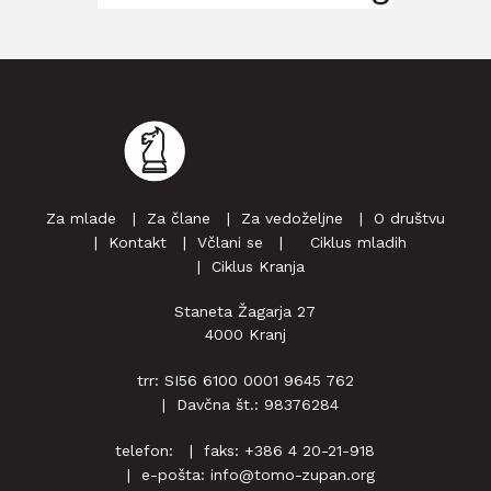
Za mlade
Za člane
Za vedoželjne
O društvu
Kontakt
Včlani se
‎ ‎‎ ‎ Ciklus mladih
Ciklus Kranja
Staneta Žagarja 27
4000 Kranj
trr: SI56 6100 0001 9645 762
Davčna št.: 98376284
telefon:
faks: +386 4 20-21-918
e-pošta:
info@tomo-zupan.org