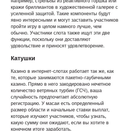
например, стрельбы из реактивного горшка или
кражи бриллиантов в художественной галерее с
усиленной защитой. Такие компоненты будут
явно интересными и могут заставить участников
пройти игру в целом намного лучше, чем
обычно. Участники слота также ищут эти две
функции, поскольку они доставляют
удовольствие и приносят удовлетворение.
Катушки
Казино в интернет-слотах работает так же, как
те, которые занимаются пакетно-гаубичными
казино. Прямо в него закодировано нечетное
количество ветряных турбин (ГСЧ), ваша
случайность предпочитает абсолютную
регистрацию. У масаи есть определенный
размер области и начальные ставки выплат,
которые изучают участников, чтобы узнать,
какую сумму они ожидают, если вы хотите в
конечном итоге заработать.