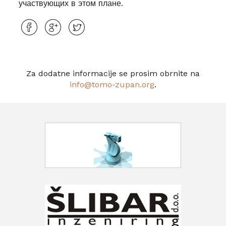
участвующих в этом плане.
Za dodatne informacije se prosim obrnite na
info@tomo-zupan.org
.