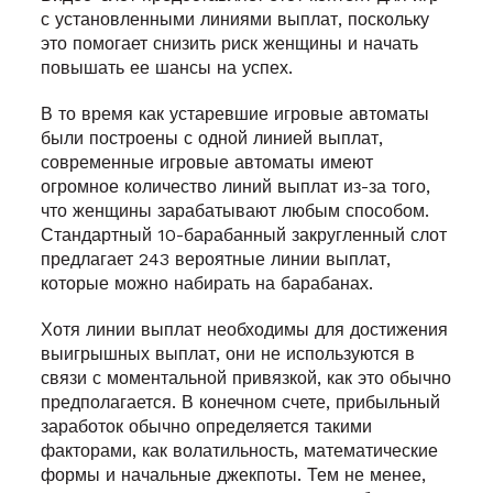
с установленными линиями выплат, поскольку
это помогает снизить риск женщины и начать
повышать ее шансы на успех.
В то время как устаревшие игровые автоматы
были построены с одной линией выплат,
современные игровые автоматы имеют
огромное количество линий выплат из-за того,
что женщины зарабатывают любым способом.
Стандартный 10-барабанный закругленный слот
предлагает 243 вероятные линии выплат,
которые можно набирать на барабанах.
Хотя линии выплат необходимы для достижения
выигрышных выплат, они не используются в
связи с моментальной привязкой, как это обычно
предполагается. В конечном счете, прибыльный
заработок обычно определяется такими
факторами, как волатильность, математические
формы и начальные джекпоты. Тем не менее,