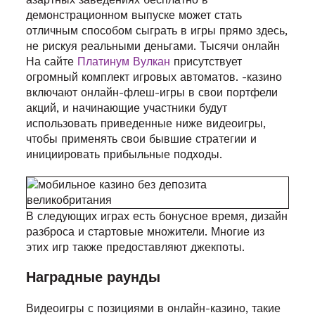
демонстрационном выпуске может стать
отличным способом сыграть в игры прямо здесь,
не рискуя реальными деньгами. Тысячи онлайн
На сайте
Платинум Вулкан
присутствует
огромный комплект игровых автоматов.
-казино
включают онлайн-флеш-игры в свои портфели
акций, и начинающие участники будут
использовать приведенные ниже видеоигры,
чтобы применять свои бывшие стратегии и
инициировать прибыльные подходы.
В следующих играх есть бонусное время, дизайн
разброса и стартовые множители. Многие из
этих игр также предоставляют джекпоты.
Наградные раунды
Видеоигры с позициями в онлайн-казино, такие