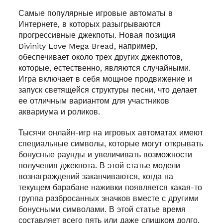
Самые популярные игровые автоматы в
Интернете, в которых разыгрываются
прогрессивные джекпоты. Новая позиция
Divinity Love Mega Bread, например,
обеспечивает около трех других джекпотов,
которые, естественно, являются случайными.
Игра включает в себя мощное продвижение и
запуск светящейся структуры песни, что делает
ее отличным вариантом для участников
аквариума и роликов.
Тысячи онлайн-игр на игровых автоматах имеют
специальные символы, которые могут открывать
бонусные раунды и увеличивать возможности
получения джекпота. В этой статье модели
вознаграждений заканчиваются, когда на
текущем барабане наживки появляется какая-то
группа разбросанных значков вместе с другими
бонусными символами. В этой статье время
составляет всего пять или даже слишком долго,