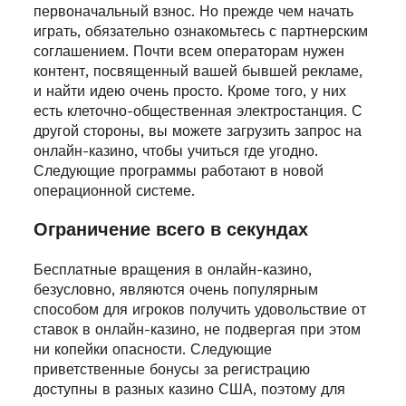
первоначальный взнос. Но прежде чем начать
играть, обязательно ознакомьтесь с партнерским
соглашением. Почти всем операторам нужен
контент, посвященный вашей бывшей рекламе,
и найти идею очень просто. Кроме того, у них
есть клеточно-общественная электростанция. С
другой стороны, вы можете загрузить запрос на
онлайн-казино, чтобы учиться где угодно.
Следующие программы работают в новой
операционной системе.
Ограничение всего в секундах
Бесплатные вращения в онлайн-казино,
безусловно, являются очень популярным
способом для игроков получить удовольствие от
ставок в онлайн-казино, не подвергая при этом
ни копейки опасности. Следующие
приветственные бонусы за регистрацию
доступны в разных казино США, поэтому для