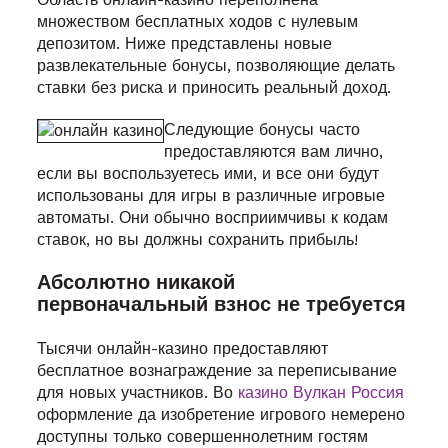
множеством бесплатных ходов с нулевым
депозитом. Ниже представлены новые
развлекательные бонусы, позволяющие делать
ставки без риска и приносить реальный доход.
Следующие бонусы часто
предоставляются вам лично,
если вы воспользуетесь ими, и все они будут
использованы для игры в различные игровые
автоматы.
Они обычно восприимчивы к кодам
ставок, но вы должны сохранить прибыль!
Абсолютно никакой
первоначальный взнос не требуется
Тысячи онлайн-казино предоставляют
бесплатное вознаграждение за переписывание
для новых участников. Во
казино Вулкан Россия
оформление да изобретение игрового немерено
доступны только совершеннолетним гостям