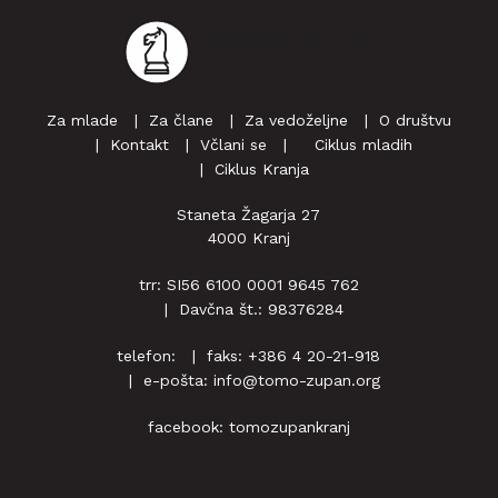
Za mlade
Za člane
Za vedoželjne
O društvu
Kontakt
Včlani se
‎ ‎‎ ‎ Ciklus mladih
Ciklus Kranja
Staneta Žagarja 27
4000 Kranj
trr: SI56 6100 0001 9645 762
Davčna št.: 98376284
telefon:
faks: +386 4 20-21-918
e-pošta:
info@tomo-zupan.org
facebook:
tomozupankranj