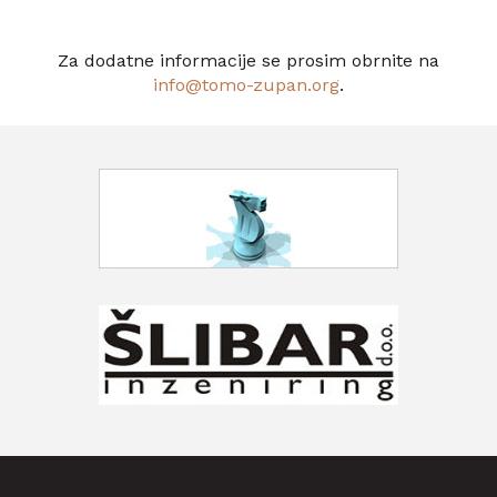
Za dodatne informacije se prosim obrnite na
info@tomo-zupan.org
.