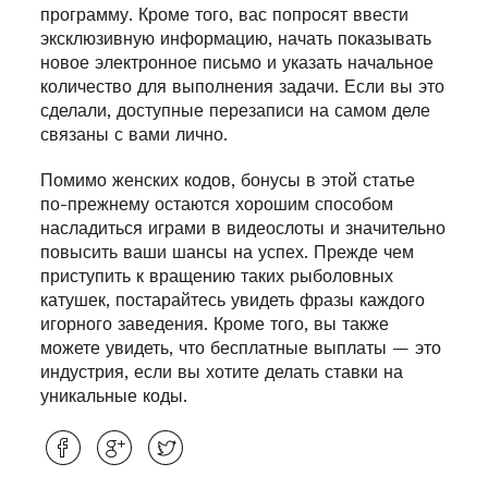
программу. Кроме того, вас попросят ввести
эксклюзивную информацию, начать показывать
новое электронное письмо и указать начальное
количество для выполнения задачи. Если вы это
сделали, доступные перезаписи на самом деле
связаны с вами лично.
Помимо женских кодов, бонусы в этой статье
по-прежнему остаются хорошим способом
насладиться играми в видеослоты и значительно
повысить ваши шансы на успех. Прежде чем
приступить к вращению таких рыболовных
катушек, постарайтесь увидеть фразы каждого
игорного заведения. Кроме того, вы также
можете увидеть, что бесплатные выплаты — это
индустрия, если вы хотите делать ставки на
уникальные коды.