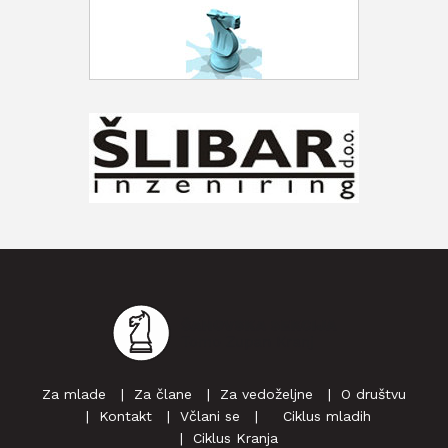
Za mlade
Za člane
Za vedoželjne
O društvu
Kontakt
Včlani se
‎ ‎‎ ‎ Ciklus mladih
Ciklus Kranja