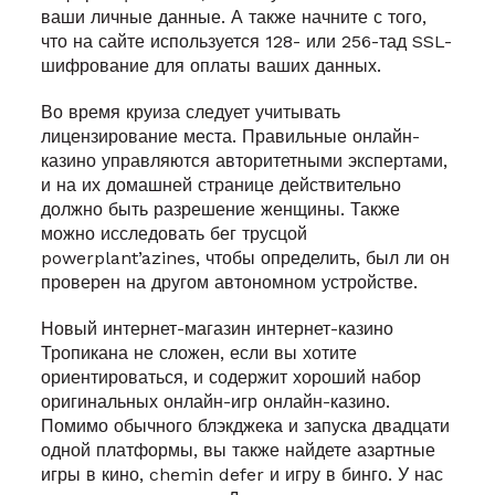
ваши личные данные. А также начните с того,
что на сайте используется 128- или 256-тад SSL-
шифрование для оплаты ваших данных.
Во время круиза следует учитывать
лицензирование места. Правильные онлайн-
казино управляются авторитетными экспертами,
и на их домашней странице действительно
должно быть разрешение женщины. Также
можно исследовать бег трусцой
powerplant’azines, чтобы определить, был ли он
проверен на другом автономном устройстве.
Новый интернет-магазин интернет-казино
Тропикана не сложен, если вы хотите
ориентироваться, и содержит хороший набор
оригинальных онлайн-игр онлайн-казино.
Помимо обычного блэкджека и запуска двадцати
одной платформы, вы также найдете азартные
игры в кино, chemin defer и игру в бинго. У нас