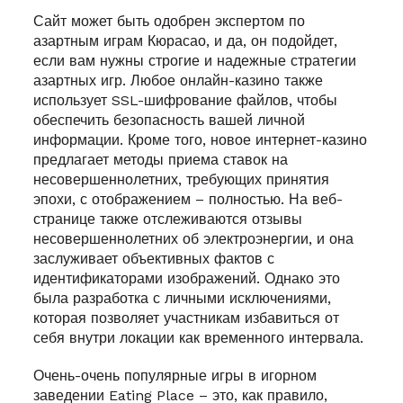
Сайт может быть одобрен экспертом по
азартным играм Кюрасао, и да, он подойдет,
если вам нужны строгие и надежные стратегии
азартных игр. Любое онлайн-казино также
использует SSL-шифрование файлов, чтобы
обеспечить безопасность вашей личной
информации. Кроме того, новое интернет-казино
предлагает методы приема ставок на
несовершеннолетних, требующих принятия
эпохи, с отображением – полностью. На веб-
странице также отслеживаются отзывы
несовершеннолетних об электроэнергии, и она
заслуживает объективных фактов с
идентификаторами изображений. Однако это
была разработка с личными исключениями,
которая позволяет участникам избавиться от
себя внутри локации как временного интервала.
Очень-очень популярные игры в игорном
заведении Eating Place – это, как правило,