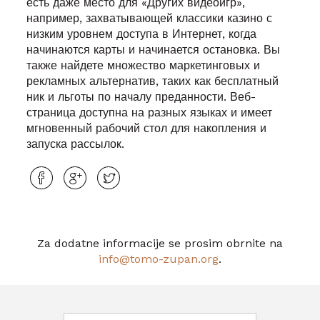
есть даже место для «Других видеоигр»,
например, захватывающей классики казино с
низким уровнем доступа в Интернет, когда
начинаются карты и начинается остановка. Вы
также найдете множество маркетинговых и
рекламных альтернатив, таких как бесплатный
ник и льготы по началу преданности. Веб-
страница доступна на разных языках и имеет
мгновенный рабочий стол для накопления и
запуска рассылок.
Za dodatne informacije se prosim obrnite na
info@tomo-zupan.org
.