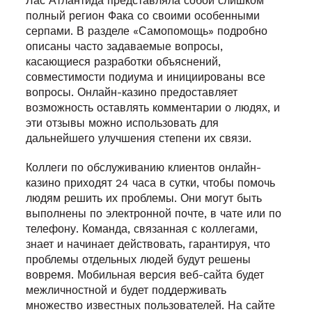
Лас Атлантида представляла собой слишком
полный регион Фака со своими особенными
серпами. В разделе «Самопомощь» подробно
описаны часто задаваемые вопросы,
касающиеся разработки объяснений,
совместимости подиума и инициированы все
вопросы. Онлайн-казино предоставляет
возможность оставлять комментарии о людях, и
эти отзывы можно использовать для
дальнейшего улучшения степени их связи.
Коллеги по обслуживанию клиентов онлайн-
казино приходят 24 часа в сутки, чтобы помочь
людям решить их проблемы. Они могут быть
выполнены по электронной почте, в чате или по
телефону. Команда, связанная с коллегами,
знает и начинает действовать, гарантируя, что
проблемы отдельных людей будут решены
вовремя. Мобильная версия веб-сайта будет
межличностной и будет поддерживать
множество известных пользователей. На сайте