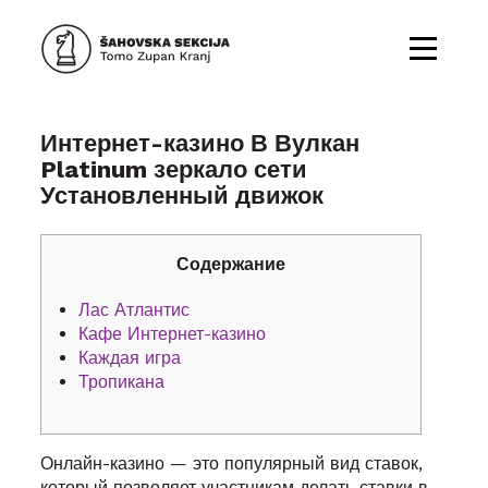
Интернет-казино В Вулкан
Platinum зеркало сети
Установленный движок
Содержание
Лас Атлантис
Кафе Интернет-казино
Каждая игра
Тропикана
Онлайн-казино — это популярный вид ставок,
который позволяет участникам делать ставки в