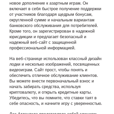
новое дополнение к азартным играм. Он
включает в себя быстрое получение поддержки
от участников благодаря щедрым бонусам,
округленной сумме и начальным вариантам
банковского обслуживания для потребителей.
Кроме того, он зарегистрирован в надежной
юрисдикции и предлагает безопасный и
надежный веб-сайт с защищенной
профессиональной информацией.
На веб-странице использован классный дизайн
лодки и несколько изображений, посвященных
видеоиграм. Сайт прост, чтобы понять и
обеспечить отличное обслуживание клиентов.
Вы можете внести первоначальный взнос и
начать забирать средства, используя
криптовалюту, и открыть кредитные карты.
Убедитесь, что вы помните, что ставки таят в
себе опасность, и начните игру с уверенностью.