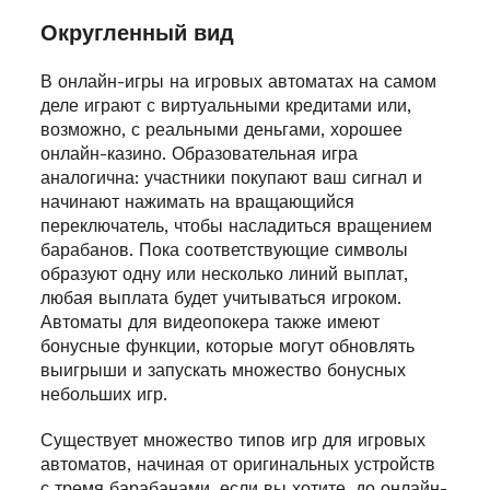
Округленный вид
В онлайн-игры на игровых автоматах на самом
деле играют с виртуальными кредитами или,
возможно, с реальными деньгами, хорошее
онлайн-казино. Образовательная игра
аналогична: участники покупают ваш сигнал и
начинают нажимать на вращающийся
переключатель, чтобы насладиться вращением
барабанов. Пока соответствующие символы
образуют одну или несколько линий выплат,
любая выплата будет учитываться игроком.
Автоматы для видеопокера также имеют
бонусные функции, которые могут обновлять
выигрыши и запускать множество бонусных
небольших игр.
Существует множество типов игр для игровых
автоматов, начиная от оригинальных устройств
с тремя барабанами, если вы хотите, до онлайн-