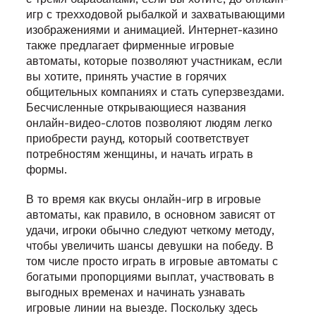
игр с трехходовой рыбалкой и захватывающими
изображениями и анимацией. Интернет-казино
также предлагает фирменные игровые
автоматы, которые позволяют участникам, если
вы хотите, принять участие в горячих
общительных компаниях и стать суперзвездами.
Бесчисленные открывающиеся названия
онлайн-видео-слотов позволяют людям легко
приобрести раунд, который соответствует
потребностям женщины, и начать играть в
формы.
В то время как вкусы онлайн-игр в игровые
автоматы, как правило, в основном зависят от
удачи, игроки обычно следуют четкому методу,
чтобы увеличить шансы девушки на победу. В
том числе просто играть в игровые автоматы с
богатыми пропорциями выплат, участвовать в
выгодных временах и начинать узнавать
игровые линии на выезде. Поскольку здесь