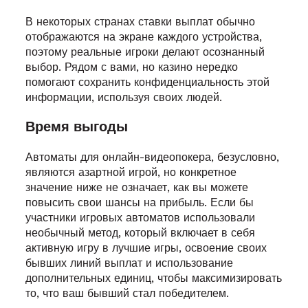
В некоторых странах ставки выплат обычно
отображаются на экране каждого устройства,
поэтому реальные игроки делают осознанный
выбор. Рядом с вами, но казино нередко
помогают сохранить конфиденциальность этой
информации, используя своих людей.
Время выгоды
Автоматы для онлайн-видеопокера, безусловно,
являются азартной игрой, но конкретное
значение ниже не означает, как вы можете
повысить свои шансы на прибыль. Если бы
участники игровых автоматов использовали
необычный метод, который включает в себя
активную игру в лучшие игры, освоение своих
бывших линий выплат и использование
дополнительных единиц, чтобы максимизировать
то, что ваш бывший стал победителем.