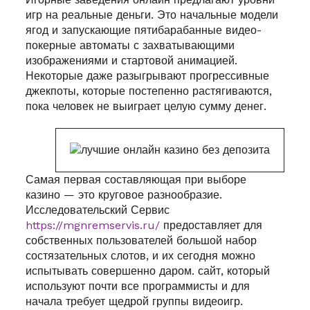
игр на реальные деньги. Это начальные модели
ягод и запускающие пятибарабанные видео-
покерные автоматы с захватывающими
изображениями и стартовой анимацией.
Некоторые даже разыгрывают прогрессивные
джекпоты, которые постепенно растягиваются,
пока человек не выиграет целую сумму денег.
Самая первая составляющая при выборе
казино — это круговое разнообразие.
Исследовательский Сервис
https://mgnremservis.ru/
предоставляет для
собственных пользователей большой набор
состязательных слотов, и их сегодня можно
испытывать совершенно даром. сайт, который
используют почти все программисты и для
начала требует щедрой группы видеоигр.