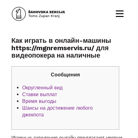
Как играть в онлайн-машины
https://mgnremservis.ru/ для
видеопокера на наличные
Сообщения
Округленный вид
Ставки выплат
Время выгоды
Шансы на достижение любого
джекпота
Игорные заведения онлайн предлагают уровни