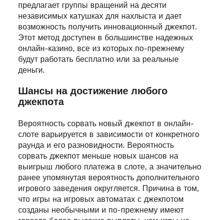
предлагает группы вращений на десяти
независимых катушках для нахлыста и дает
возможность получить инновационный джекпот.
Этот метод доступен в большинстве надежных
онлайн-казино, все из которых по-прежнему
будут работать бесплатно или за реальные
деньги.
Шансы на достижение любого
джекпота
Вероятность сорвать новый джекпот в онлайн-
слоте варьируется в зависимости от конкретного
раунда и его разновидности. Вероятность
сорвать джекпот меньше новых шансов на
выигрыш любого платежа в слоте, а значительно
ранее упомянутая вероятность дополнительного
игрового заведения округляется. Причина в том,
что игры на игровых автоматах с джекпотом
созданы необычными и по-прежнему имеют