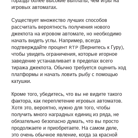
гораздо более высокие выплаты, чем игры на
игровых автоматах.
Существует множество лучших способов
рассчитать вероятность получения нового
джекпота на игровом автомате, но необходимо
начать видеть углы. Например, всегда
подтверждайте процент RTP (Вернитесь к Гуру),
чтобы увидеть ограничения, которые игорное
заведение устанавливает в пределах всего
тиража джекпота. Обычно требуется оценить ход
платформы и начать ловить рыбу с помощью
катушки.
Кроме того, убедитесь, что вы не видите такого
фактора, как переплетение игровых автоматов.
Хотя это, вероятно, нужно для того, чтобы
получить много наградных единиц из ряда, не
обязательно безопасно думать, что вы просто
продолжаете и приобретаете. На самом деле,
это очень обычное явление, когда за красной