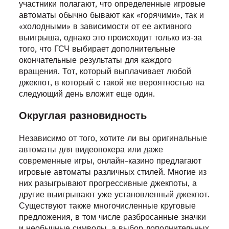
участники полагают, что определенные игровые
автоматы обычно бывают как «горячими», так и
«холодными» в зависимости от ее активного
выигрыша, однако это происходит только из-за
того, что ГСЧ выбирает дополнительные
окончательные результаты для каждого
вращения. Тот, который выплачивает любой
джекпот, в который с такой же вероятностью на
следующий день вложит еще один.
Округлая разновидность
Независимо от того, хотите ли вы оригинальные
автоматы для видеопокера или даже
современные игры, онлайн-казино предлагают
игровые автоматы различных стилей. Многие из
них разыгрывают прогрессивные джекпоты, а
другие выигрывают уже установленный джекпот.
Существуют также многочисленные круговые
предложения, в том числе разбросанные значки
и необычные символы, а выбор дополнительных