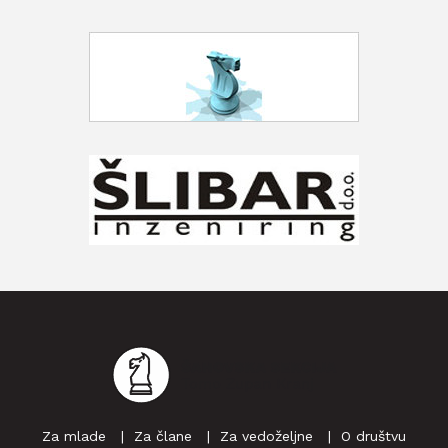
Za mlade
Za člane
Za vedoželjne
O društvu