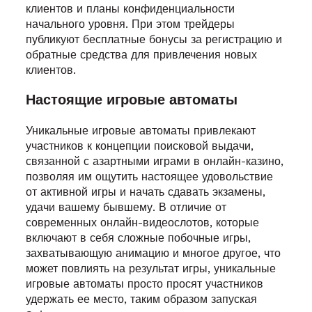
клиентов и планы конфиденциальности
начального уровня. При этом трейдеры
публикуют бесплатные бонусы за регистрацию и
обратные средства для привлечения новых
клиентов.
Настоящие игровые автоматы
Уникальные игровые автоматы привлекают
участников к концепции поисковой выдачи,
связанной с азартными играми в онлайн-казино,
позволяя им ощутить настоящее удовольствие
от активной игры и начать сдавать экзамены,
удачи вашему бывшему. В отличие от
современных онлайн-видеослотов, которые
включают в себя сложные побочные игры,
захватывающую анимацию и многое другое, что
может повлиять на результат игры, уникальные
игровые автоматы просто просят участников
удержать ее место, таким образом запуская