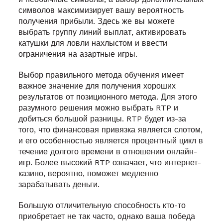
символов максимизирует вашу вероятность
получения прибыли. Здесь же вы можете
выбрать группу линий выплат, активировать
катушки для ловли нахлыстом и ввести
ограничения на азартные игры.
Выбор правильного метода обучения имеет
важное значение для получения хороших
результатов от позиционного метода. Для этого
разумного решения можно выбрать RTP и
добиться большой разницы. RTP будет из-за
того, что финансовая привязка является слотом,
и его особенностью является процентный цикл в
течение долгого времени в отношении онлайн-
игр. Более высокий RTP означает, что интернет-
казино, вероятно, поможет медленно
зарабатывать деньги.
Большую отличительную способность кто-то
приобретает не так часто, однако ваша победа