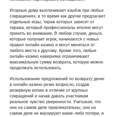
Игорные дома выплачивают кэшбэк при любых
сокращениях, в то время как другие предлагают
отдельные игры, тираж которых зависит от
тиража, который профессионалы вполне могут
принять во внимание. В любом случае, деньги,
которые получает игрок, начинаются с новых
правил онлайн-казино и могут меняться от
любого места к другому. Кроме того, любые
онлайн-казино наверняка ограничивают
максимальную сумму возврата, которую можно
продолжать использовать.
Использование предложений по возврату денег
в онлайн-казино резко возросло, создав
резервную копию в отличие от крупных
сокращений и начав давать участникам
реальное чувство уверенности. Учитывая, что
они на самом деле привлекательны, они на
самом деле не маскируют какие-либо потери, и