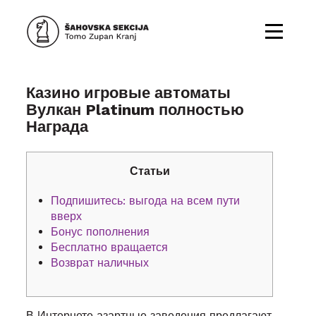
Казино игровые автоматы
Вулкан Platinum полностью
Награда
Статьи
Подпишитесь: выгода на всем пути
вверх
Бонус пополнения
Бесплатно вращается
Возврат наличных
В Интернете азартные заведения предлагают