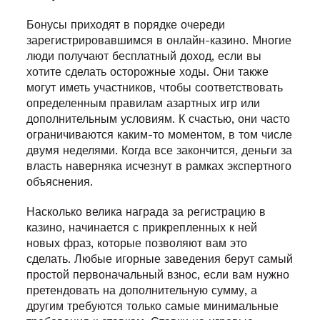
Бонусы приходят в порядке очереди
зарегистрировавшимся в онлайн-казино. Многие
люди получают бесплатный доход, если вы
хотите сделать осторожные ходы. Они также
могут иметь участников, чтобы соответствовать
определенным правилам азартных игр или
дополнительным условиям. К счастью, они часто
ограничиваются каким-то моментом, в том числе
двумя неделями. Когда все закончится, деньги за
власть наверняка исчезнут в рамках экспертного
объяснения.
Насколько велика награда за регистрацию в
казино, начинается с прикрепленных к ней
новых фраз, которые позволяют вам это
сделать. Любые игорные заведения берут самый
простой первоначальный взнос, если вам нужно
претендовать на дополнительную сумму, а
другим требуются только самые минимальные