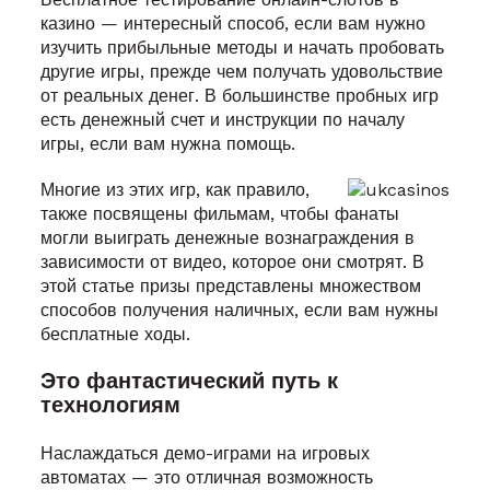
казино — интересный способ, если вам нужно
изучить прибыльные методы и начать пробовать
другие игры, прежде чем получать удовольствие
от реальных денег. В большинстве пробных игр
есть денежный счет и инструкции по началу
игры, если вам нужна помощь.
Многие из этих игр, как правило,
также посвящены фильмам, чтобы фанаты
могли выиграть денежные вознаграждения в
зависимости от видео, которое они смотрят.
В
этой статье призы представлены множеством
способов получения наличных, если вам нужны
бесплатные ходы.
Это фантастический путь к
технологиям
Наслаждаться демо-играми на игровых
автоматах — это отличная возможность