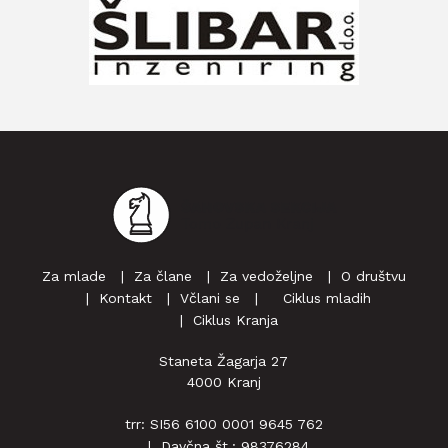
Za mlade
Za člane
Za vedoželjne
O društvu
Kontakt
Včlani se
‎ ‎‎ ‎ Ciklus mladih
Ciklus Kranja
Staneta Žagarja 27
4000 Kranj
trr: SI56 6100 0001 9645 762
Davčna št.: 98376284