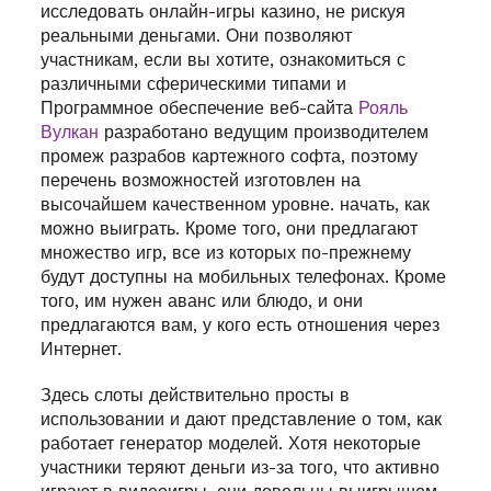
исследовать онлайн-игры казино, не рискуя
реальными деньгами. Они позволяют
участникам, если вы хотите, ознакомиться с
различными сферическими типами и
Программное обеспечение веб-сайта
Рояль
Вулкан
разработано ведущим производителем
промеж разрабов картежного софта, поэтому
перечень возможностей изготовлен на
высочайшем качественном уровне. начать, как
можно выиграть. Кроме того, они предлагают
множество игр, все из которых по-прежнему
будут доступны на мобильных телефонах. Кроме
того, им нужен аванс или блюдо, и они
предлагаются вам, у кого есть отношения через
Интернет.
Здесь слоты действительно просты в
использовании и дают представление о том, как
работает генератор моделей. Хотя некоторые
участники теряют деньги из-за того, что активно