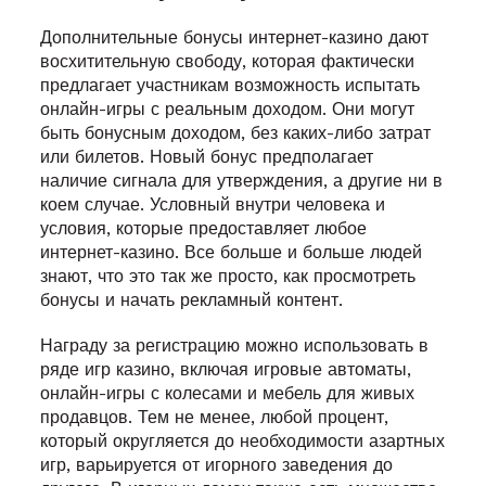
Дополнительные бонусы интернет-казино дают
восхитительную свободу, которая фактически
предлагает участникам возможность испытать
онлайн-игры с реальным доходом. Они могут
быть бонусным доходом, без каких-либо затрат
или билетов. Новый бонус предполагает
наличие сигнала для утверждения, а другие ни в
коем случае. Условный внутри человека и
условия, которые предоставляет любое
интернет-казино. Все больше и больше людей
знают, что это так же просто, как просмотреть
бонусы и начать рекламный контент.
Награду за регистрацию можно использовать в
ряде игр казино, включая игровые автоматы,
онлайн-игры с колесами и мебель для живых
продавцов. Тем не менее, любой процент,
который округляется до необходимости азартных
игр, варьируется от игорного заведения до