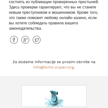
состоять из публикации проверенных простыней.
Здесь проверки гарантируют, что вы не станете
новым преступником и мошенником. Кроме того,
это также поможет любому онлайн-казино, если
вы хотите соблюдать правила вашего
законодательства.
Za dodatne informacije se prosim obrnite na
info@tomo-zupan.org
.