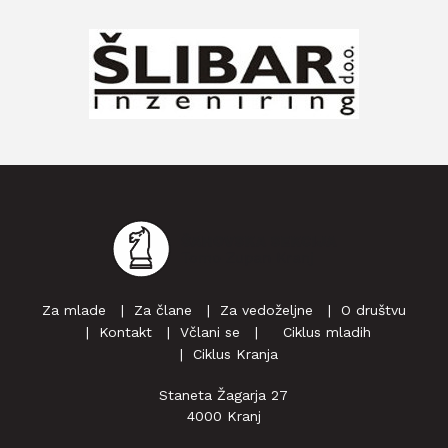
Za mlade
Za člane
Za vedoželjne
O društvu
Kontakt
Včlani se
‎ ‎‎ ‎ Ciklus mladih
Ciklus Kranja
Staneta Žagarja 27
4000 Kranj