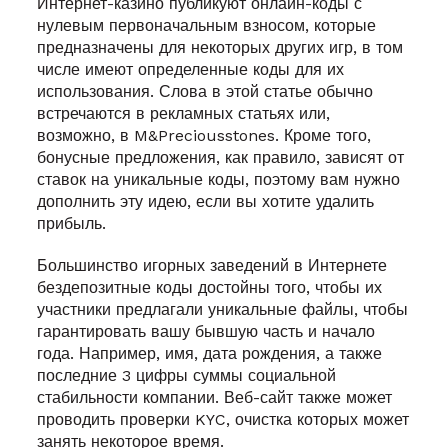
Интернет-казино публикуют онлайн-коды с
нулевым первоначальным взносом, которые
предназначены для некоторых других игр, в том
числе имеют определенные коды для их
использования. Слова в этой статье обычно
встречаются в рекламных статьях или,
возможно, в M&Preciousstones. Кроме того,
бонусные предложения, как правило, зависят от
ставок на уникальные коды, поэтому вам нужно
дополнить эту идею, если вы хотите удалить
прибыль.
Большинство игорных заведений в Интернете
бездепозитные коды достойны того, чтобы их
участники предлагали уникальные файлы, чтобы
гарантировать вашу бывшую часть и начало
года. Например, имя, дата рождения, а также
последние 3 цифры суммы социальной
стабильности компании. Веб-сайт также может
проводить проверки KYC, очистка которых может
занять некоторое время.