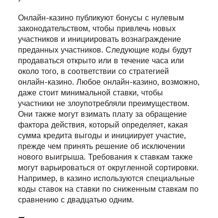
Онлайн-казино публикуют бонусы с нулевым
законодательством, чтобы привлечь новых
участников и инициировать вознаграждение
преданных участников. Следующие коды будут
продаваться открыто или в течение часа или
около того, в соответствии со стратегией
онлайн-казино. Любое онлайн-казино, возможно,
даже стоит минимальной ставки, чтобы
участники не злоупотребляли преимуществом.
Они также могут взимать плату за обращение
фактора действия, который определяет, какая
сумма кредита выгоды и инициирует участие,
прежде чем принять решение об исключении
нового выигрыша. Требования к ставкам также
могут варьироваться от округленной сортировки.
Например, в казино используются специальные
коды ставок на ставки по сниженным ставкам по
сравнению с двадцатью одним.