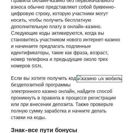
Правила онлайн-казино без первоначального
взноса обычно представляют собой буквенно-
цифровую строку, которую участники могут
носить, чтобы получить бесплатную
дополнительную плату в онлайн-казино.
Следующие коды активируются, когда вы
становитесь участником нового интернет-казино
и начинаете предлагать подлинные
идентификаторы, такие как фраза, возраст,
номер телефона и предыдущие около трех
номеров SSN.
Если вы хотите получить код
бездепозитной программы
электронного казино онлайн, найдите способ
проникнуть в правила в процессе регистрации
или при внесении депозита. Также проверьте
полную сумму заработка и начните делать
ставки на коды.
Знак-все пути бонусы